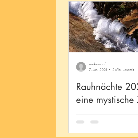
maikeimhof
7. Jan. 2021
2 Min. Lesezeit
Rauhnächte 2
eine mystische 