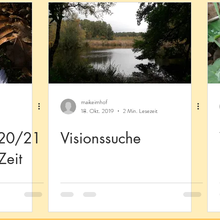
maikeimhof
18. Okt. 2019
2 Min. Lesezeit
020/21
Visionssuche
Zeit