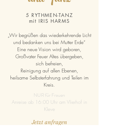
und Tanz
5 RYTHMEN-TANZ
mit IRIS HARMS
„Wir begrüßen das wiederkehrende Licht
und bedanken
uns bei Mutter Erde“
Eine neue Vision wird geboren,
Großvater Feuer Altes übergeben,
sich befreien,
Reinigung auf allen Ebenen,
heilsame Selbsterfahrung und Teilen im
Kreis.
NUR für Frauen
Anreise ab 16:00 Uhr am Vlierhof in
Kleve
Jetzt anfragen